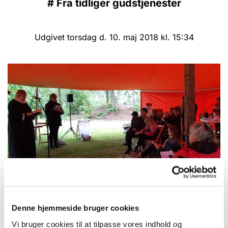
#
Fra tidliger gudstjenester
Udgivet torsdag d. 10. maj 2018 kl. 15:34
Denne hjemmeside bruger cookies
Friluftsgudstjeneste i Anlægget i
Ejstrupholm i 2018 Kristi Himmelfartsdag d.
Vi bruger cookies til at tilpasse vores indhold og