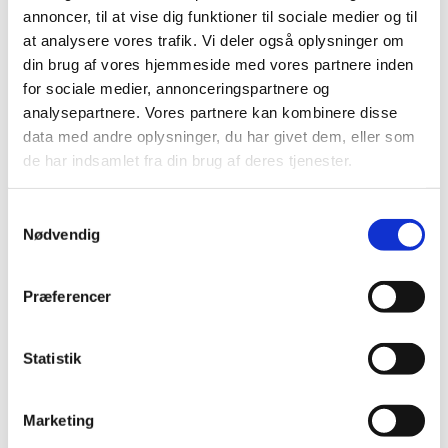
annoncer, til at vise dig funktioner til sociale medier og til
10. maj
at analysere vores trafik. Vi deler også oplysninger om
Friluftsgudstjeneste i Anlægget i Ejstrupholm i 2018
din brug af vores hjemmeside med vores partnere inden
Kristi Himmelfartsdag d. 10. maj kl. 10.30
for sociale medier, annonceringspartnere og
analysepartnere. Vores partnere kan kombinere disse
Friluftsgudstjeneste og kirkerod afholdtes i
data med andre oplysninger, du har givet dem, eller som
Anlægget sammen med festivaldeltagerne til
de har indsamlet fra din brug af deres tjenester.
Midtjydsk Festival
Gudstjenesten blev familievenlig, med kreative
S
værksteder, sjove sange om Gud og bibelens
Nødvendig
a
univers bliver levende
m
t
Til de friske var der kaffe fra kl. 10
Præferencer
y
k
k
Statistik
e
v
Marketing
a