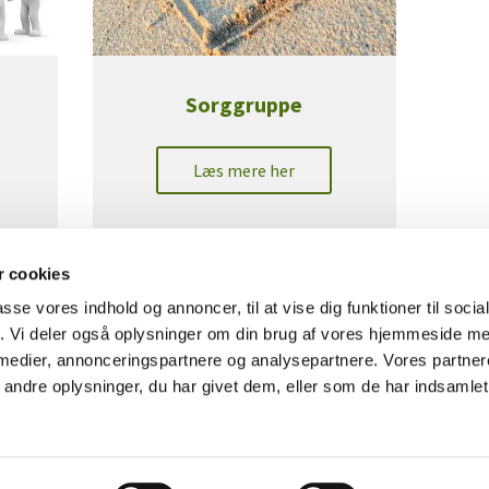
Sorggruppe
Læs mere her
 cookies
passe vores indhold og annoncer, til at vise dig funktioner til soci
fik. Vi deler også oplysninger om din brug af vores hjemmeside m
 medier, annonceringspartnere og analysepartnere. Vores partne
Cookiepolitik
ndre oplysninger, du har givet dem, eller som de har indsamlet 
Privatlivspolitik
Log På ChurchDesk