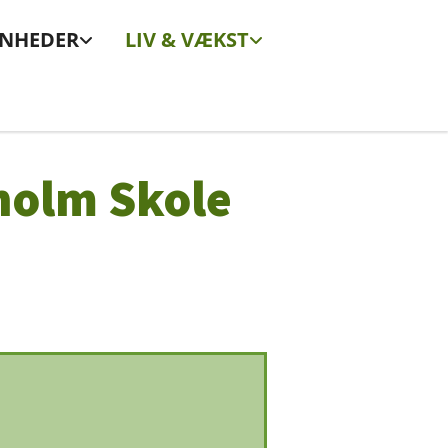
ENHEDER
LIV & VÆKST
holm Skole