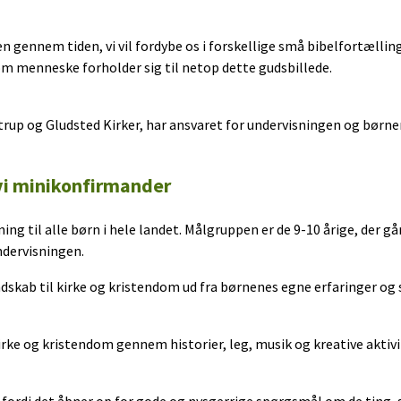
gennem tiden, vi vil fordybe os i forskellige små bibelfortællin
m menneske forholder sig til netop dette gudsbillede.
jstrup og Gludsted Kirker, har ansvaret for undervisningen og bø
 vi minikonfirmander
 til alle børn i hele landet. Målgruppen er de 9-10 årige, der går 
ndervisningen.
skab til kirke og kristendom ud fra børnenes egne erfaringer og
rke og kristendom gennem historier, leg, musik og kreative aktivi
ordi det åbner op for gode og nysgerrige spørgsmål om de ting, so