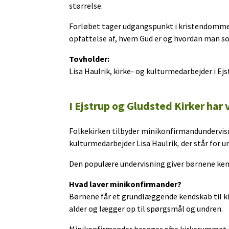
størrelse.
Forløbet tager udgangspunkt i kristendommen 
opfattelse af, hvem Gud er og hvordan man so
Tovholder:
Lisa Haulrik, kirke- og kulturmedarbejder i E
I Ejstrup og Gludsted Kirker har
Folkekirken tilbyder minikonfirmandundervisning
kulturmedarbejder Lisa Haulrik
,
der står for u
Den populære undervisning giver børnene kend
Hvad laver minikonfirmander?
Børnene får et grundlæggende kendskab til ki
alder og lægger op til spørgsmål og undren.
Minikonfirmander besøger ofte kirkerummet, f