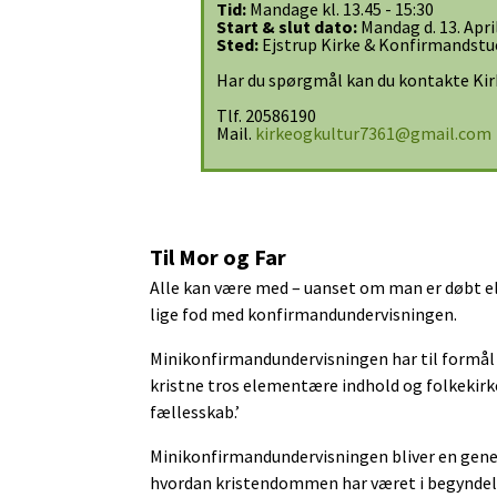
Tid:
Mandage kl. 13.45 - 15:30
Start & slut dato:
Mandag d. 13. Apri
Sted:
Ejstrup Kirke & Konfirmandstu
Har du spørgmål kan du kontakte Kir
Tlf. 20586190
Mail.
kirkeogkultur7361@gmail.com
Til Mor og Far
Alle kan være med – uanset om man er døbt elle
lige fod med konfirmandundervisningen.
Minikonfirmandundervisningen har til formål 
kristne tros elementære indhold og folkekirken
fællesskab.’
Minikonfirmandundervisningen bliver en gener
hvordan kristendommen har været i begyndelse