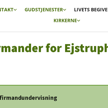
NTAKT
GUDSTJENESTER
LIVETS BEGIV
KIRKERNE
rmander for Ejstrup
nfirmandundervisning