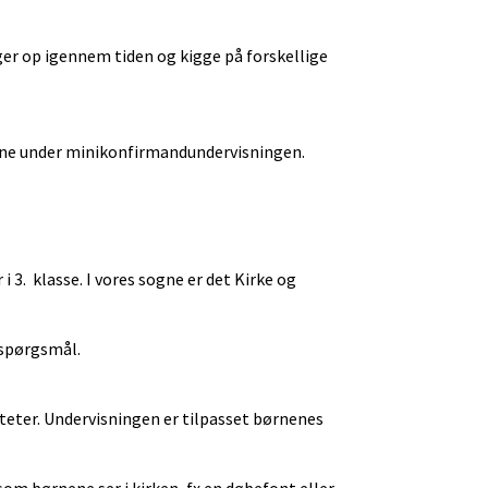
ger op igennem tiden og kigge på forskellige
rnene under minikonfirmandundervisningen.
i 3. klasse. I vores sogne er det Kirke og
 spørgsmål.
teter. Undervisningen er tilpasset børnenes
m børnene ser i kirken, fx en døbefont eller