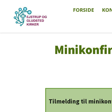
FORSIDE
KO
Minikonfi
Tilmelding til miniko