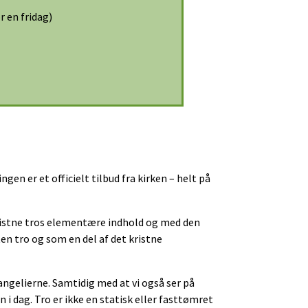
r en fridag)
en er et officielt tilbud fra kirken – helt på
kristne tros elementære indhold og med den
en tro og som en del af det kristne
gelierne. Samtidig med at vi også ser på
dag. Tro er ikke en statisk eller fasttømret