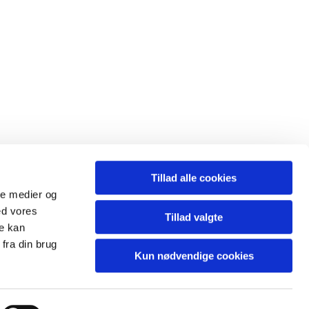
Tillad alle cookies
ale medier og
ed vores
Tillad valgte
re kan
fra din brug
Kun nødvendige cookies