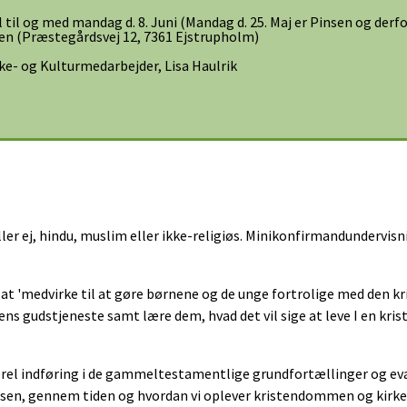
l til og med mandag d. 8. Juni (Mandag d. 25. Maj er Pinsen og derfo
en (Præstegårdsvej 12, 7361 Ejstrupholm)
ke- og Kulturmedarbejder, Lisa Haulrik
r ej, hindu, muslim eller ikke-religiøs. Minikonfirmandundervisning
at 'medvirke til at gøre børnene og de unge fortrolige med den 
s gudstjeneste samt lære dem, hvad det vil sige at leve I en krist
el indføring i de gammeltestamentlige grundfortællinger og evan
n, gennem tiden og hvordan vi oplever kristendommen og kirken i 