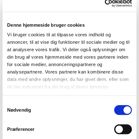
BUSK 2023
BUSK står for Børn, Unge, Sogn og Kirke og denne
søndag sætter vi særligt fokus på børn og unge i
Denne hjemmeside bruger cookies
kirken.
Vi bruger cookies til at tilpasse vores indhold og
Børn og unge inddrages i forberedelserne til
annoncer, til at vise dig funktioner til sociale medier og til
gudstjenesten og sætter deres præg på selve
at analysere vores trafik. Vi deler også oplysninger om
gudstjenesten, hvor vi også skal synge både nye og
din brug af vores hjemmeside med vores partnere inden
klassiske salmer, så alle kan være med
for sociale medier, annonceringspartnere og
BUSK-gudstjenesten blev i 2023 afholdt
søndag d.
1. oktober kl. 10.30 i Ejstrup kirke
analysepartnere. Vores partnere kan kombinere disse
data med andre oplysninger, du har givet dem, eller som
Ejstrup-
de har indsamlet fra din brug af deres tjenester.
Gludsted menighedsråd
S
Nødvendig
a
m
t
Præferencer
y