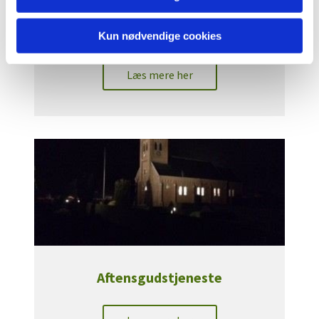
Ungdomsgudstjeneste
Kun nødvendige cookies
Læs mere her
Aftensgudstjeneste