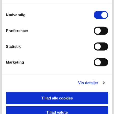
S
Nødvendig
a
m
t
Præferencer
y
k
k
Statistik
e
Årets andre gudstjenester
v
Marketing
a
l
g
Vis detaljer
Tillad alle cookies
Tillad valgte