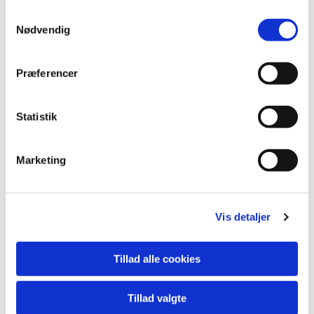
S
Læs mere her
Nødvendig
a
m
t
Præferencer
y
k
k
Statistik
e
v
Marketing
a
l
g
Vis detaljer
Minikonfirmand
Tillad alle cookies
Læs mere her
Tillad valgte