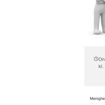
On
kl.
Menighe