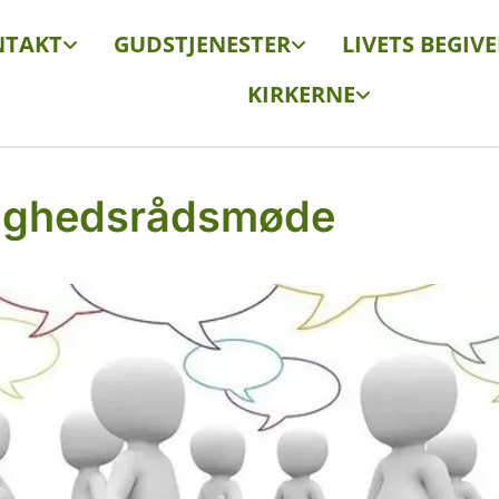
NTAKT
GUDSTJENESTER
LIVETS BEGIV
KIRKERNE
ighedsrådsmøde